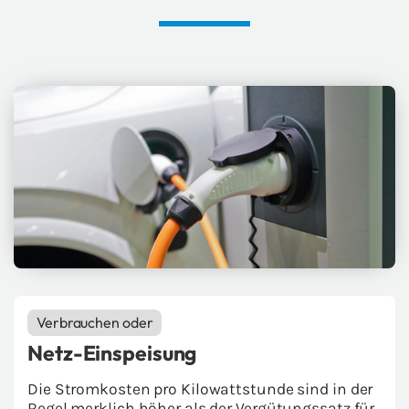
Ver­brau­chen oder
Netz-​Einspeisung
Die Strom­kos­ten pro Ki­lo­watt­stun­de sind in der
Regel merk­lich höher als der Ver­gü­tungs­satz für