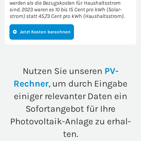
wer­den als die Be­zugs­kos­ten für Haus­halts­strom
sind. 2023 waren es 10 bis 15 Cent pro kWh (So­lar­
strom) statt 45,73 Cent pro kWh (Haus­halts­strom).
Jetzt Kos­ten be­rech­nen
Nut­zen Sie un­se­ren
PV-​
Rechner
, um durch Ein­ga­be
ei­ni­ger re­le­van­ter Daten ein
So­fort­an­ge­bot für Ihre
Photovoltaik-​Anlage zu er­hal­
ten.