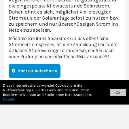
die ein­ge­speis­te Ki­lo­watt­stun­de So­lar­strom.
Daher lohnt es sich, mög­lichst viel er­zeug­ten
Strom aus der So­lar­an­la­ge selbst zu nut­zen bzw.
zu spei­chern und nur über­schüs­si­gen Strom ins
Netz ein­zu­spei­sen.
Möch­ten Sie Ihren So­lar­strom in das öf­fent­li­che
Strom­netz ein­spei­sen, ist eine An­mel­dung bei Ihrem
ört­li­chen Strom­ver­sor­ger er­for­der­lich, der Sie nach
einer Prü­fung an das öf­fent­li­che Netz an­schließt.
Kon­takt auf­neh­men
Diese Internetseite verwendet Cookies, um die
Nutzererfahrung zu verbessern und den Benutzern
Ok
bestimmte Dienste und Funktionen bereitzustellen.
Details