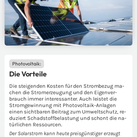
Pho­to­vol­ta­ik:
Die Vor­tei­le
Die stei­gen­den Kos­ten für den Strom­be­zug ma­
chen die Strom­erzeu­gung und den Ei­gen­ver­
brauch immer in­ter­es­san­ter. Auch leis­tet die
Strom­ge­win­nung mit Photovoltaik-​Anlagen
einen sicht­ba­ren Bei­trag zum Um­welt­schutz, re­
du­ziert Schad­stoff­be­las­tung und schont die na­
tür­li­chen Res­sour­cen.
Der So­lar­strom kann heute preis­güns­ti­ger er­zeugt